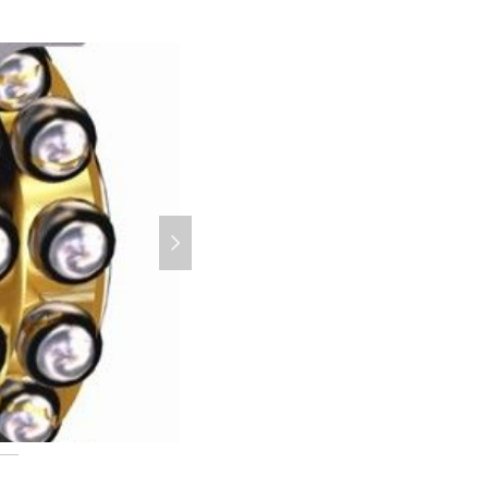
넲
331335