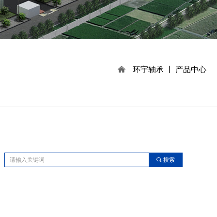
낀
环宇轴承 丨 产品中心
끠
搜索