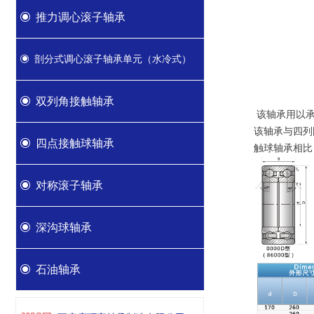
ꀉ
推力调心滚子轴承
剖分式调心滚子轴承单元（水冷式）
ꀉ
ꀉ
双列角接触轴承
该轴承用以承
该轴承与四列
ꀉ
四点接触球轴承
触球轴承相比
ꀉ
对称滚子轴承
ꀉ
深沟球轴承
ꀉ
石油轴承