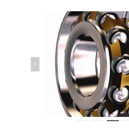
넳
323897