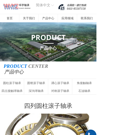
简体中文
ꀅ
全国统一拨打热线
0411-85507158
首页
关于我们
产品中心
应用领域
联系我们
PRODUCT
产品中心
PROD
UCT
CENTER
产品中心
圆柱滚子轴承
圆锥滚子轴承
调心滚子轴承
角接触轴承
四点接触球轴承
深沟球轴承
对称滚子轴承
石油轴承
四列圆柱滚子轴承