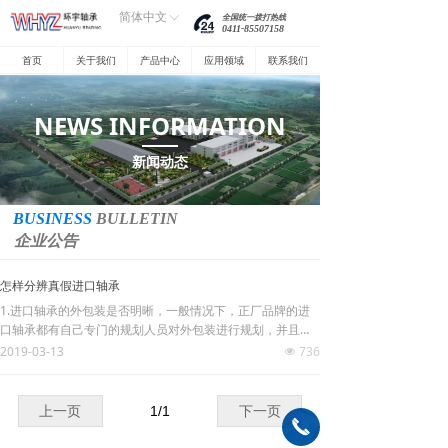
简体中文
ꀅ
全国统一拨打热线
0411-85507158
首页
关于我们
产品中心
应用领域
联系我们
NEWS INFORMATION
新闻动态
BUSINESS
BULLETIN
企业公告
怎样分辨真假进口轴承
1.进口轴承的外包装是否明晰，一般情况下，正厂品牌的进
口轴承都有自己专门的规划人员对外包装进行规划，并且组
织出产条件过关的工厂进行制造出产，因而包装无论从线条
2019-03-13
736
넶
到色块都十分明晰，毫不含糊,部分进口品牌的配件包装上还
有专门用以维护自己的知识产权的共同规划。
2.进口轴承上的钢印字是否明晰 ， 在进口轴承体上会印有品
上一页
1
/
1
下一页
끅
牌字样、标号等。字体十分小，可是正厂出品大都运用钢印
技能，并且在未经过热处理之前就进行压字，因而字体尽管